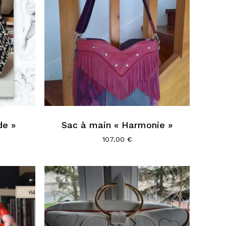
de »
Sac à main « Harmonie »
107.00
€