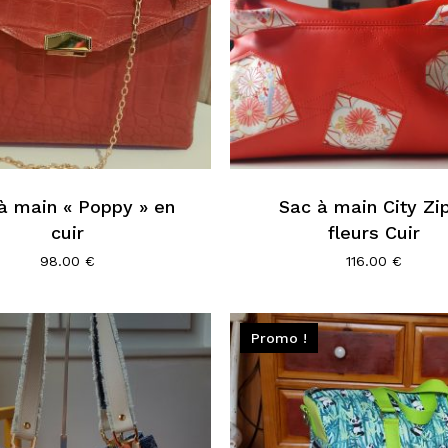
à main « Poppy » en
Sac à main City Zi
cuir
fleurs Cuir
98.00
€
116.00
€
Promo !