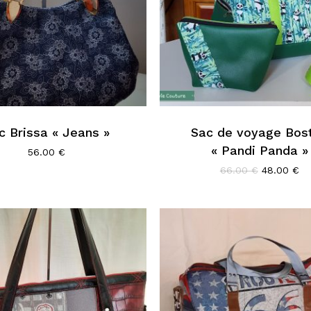
c Brissa « Jeans »
Sac de voyage Bos
« Pandi Panda »
56.00
€
Le
Le
66.00
€
48.00
€
prix
pri
initial
ac
était :
est
66.00 €.
48