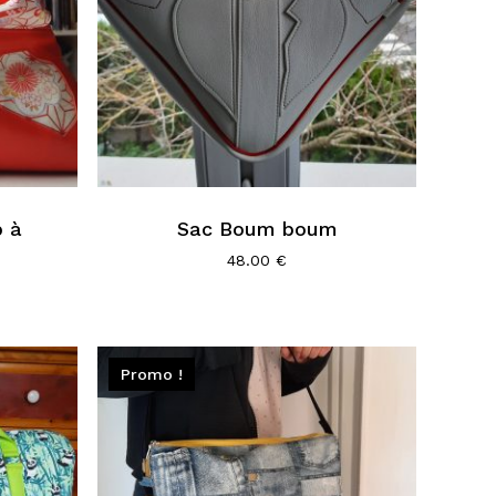
p à
Sac Boum boum
48.00
€
Promo !