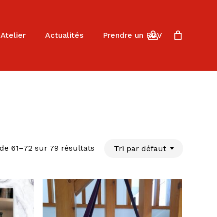
Close
Cart
account
Atelier
Actualités
Prendre un RDV
de 61–72 sur 79 résultats
Tri par défaut