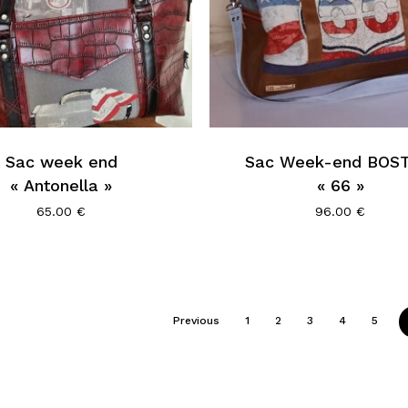
Sac week end
Sac Week-end BOS
« Antonella »
« 66 »
65.00
€
96.00
€
Previous
1
2
3
4
5