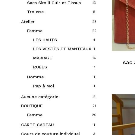
Sacs Simili Cuir et Tissus
13
Trousse
5
Atelier
23
Femme
22
LES HAUTS
4
LES VESTES ET MANTEAUX
1
MARIAGE
16
sac 
ROBES
7
Homme
1
Pap à Moi
1
Aucune catégorie
2
BOUTIQUE
21
Femme
20
CARTE CADEAU
1
Cours de couture individuel
3