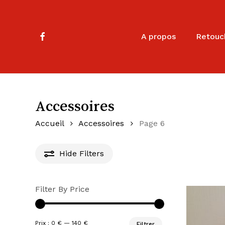
Skip
to
main
facebook
A propos
Retouc
content
Accessoires
Accueil
Accessoires
Page 6
Hide
Filters
Filter By Price
Prix
Prix
Prix :
0 €
—
140 €
Filtrer