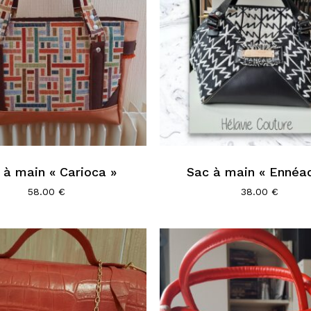
 à main « Carioca »
Sac à main « Ennéa
58.00
€
38.00
€