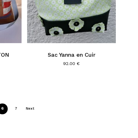
TON
Sac Yanna en Cuir
92.00
€
6
7
Next