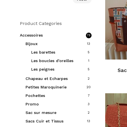
min
max
Product Categories
Accessoires
79
Bijoux
13
Les barettes
5
Les boucles d'oreilles
1
Les peignes
Sac
5
Chapeau et Echarpes
2
Petites Maroquinerie
20
Pochettes
7
Promo
3
Sac sur mesure
2
Sacs Cuir et Tissus
13