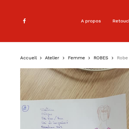
Skip
to
main
facebook
A propos
Retouc
content
Accueil
Atelier
Femme
ROBES
Robe 