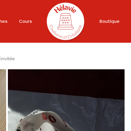
Cart
hes
Cours
Boutique
invitée